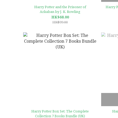
Harry Potter and the Prisoner of
Harry P
Azkaban by J. K. Rowling
HK$68.00
HK$99.00
Harry Potter Box Set: The Complete
Har
Collection 7 Books Bundle (UK)