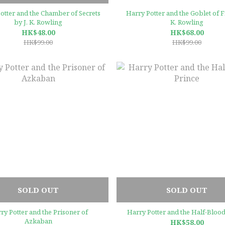
otter and the Chamber of Secrets
Harry Potter and the Goblet of Fi
by J. K. Rowling
K. Rowling
HK$48.00
HK$68.00
HK$99.00
HK$99.00
SOLD OUT
SOLD OUT
ry Potter and the Prisoner of
Harry Potter and the Half-Blood
Azkaban
HK$58.00