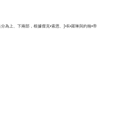
舞台劇，共分為上、下兩部，根據傑克•索恩、J•K•羅琳與約翰•帝