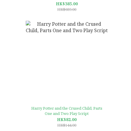
HK$385.00
HK$689.00
Harry Potter and the Crused Child, Parts
One and Two Play Script
HK$82.00
HK$144.00