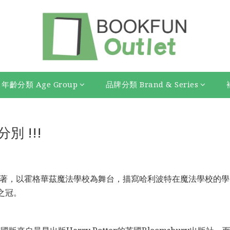
年齡分類 Age Group
品牌分類 Brand & Series
 !!!
說巨著，以霍格華茲魔法學校為舞台，描寫哈利波特在魔法學校的學
之冠。