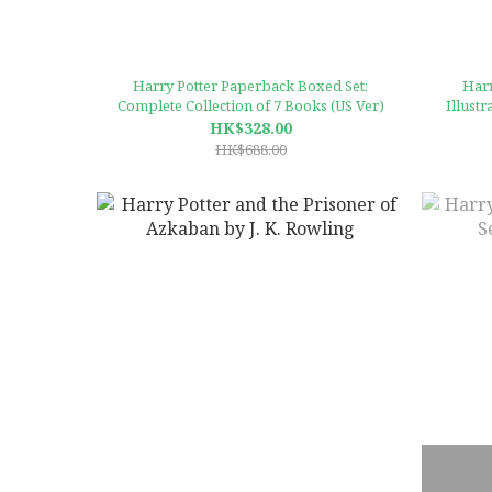
Harry Potter Paperback Boxed Set:
Harr
Complete Collection of 7 Books (US Ver)
Illustr
HK$328.00
HK$688.00