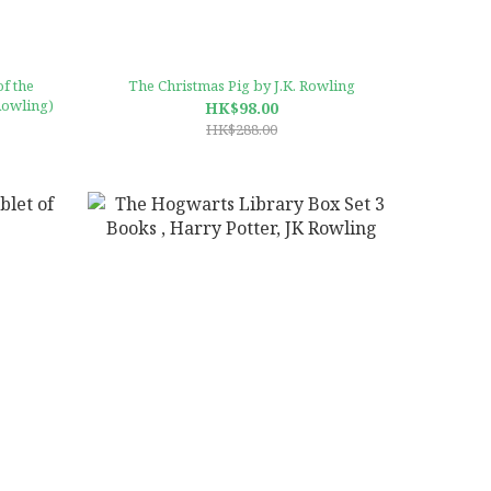
The Christmas Pig by J.K. Rowling
 Rowling)
HK$98.00
HK$288.00