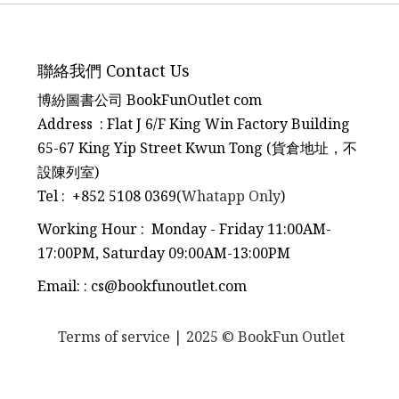
聯絡我們 Contact Us
博紛圖書公司 BookFunOutlet com
Address : Flat J 6/F King Win Factory Building
65-67 King Yip Street Kwun Tong (貨倉地址，不
設陳列室)
Tel
:
+852 5108 0369(
Whatapp Only
)
Working Hour : Monday - Friday 11:00AM-
17:00PM, Saturday 09:00AM-13:00PM
Email:
:
cs@bookfunoutlet.com
Terms of service
| 2025 © BookFun Outlet