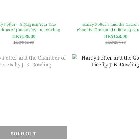
y Potter – A Magical Year The
Harry Potter 5 and the Order of the
ations of Jim Kay by J.K. Rowling
Phoenix Illustrated Edition (J.K.
HK$188.00
HK$128.00
HK$388.00
HK$257.00
SOLD OUT