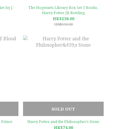
re by J.
The Hogwarts Library Box Set 3 Books ,
Harry Potter, JK Rowling
HK$238.00
HK$550.00
SOLD OUT
 Prince
Harry Potter and the Philosopher's Stone
HK$74.00